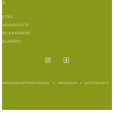
ICE
ETTER
EXENSEEHÜTTE
OBS & KARRIERE
RILLABEND
ARRIEREFREIHEITSERKLÄRUNG
IMPRESSUM
DATENSCHUTZ