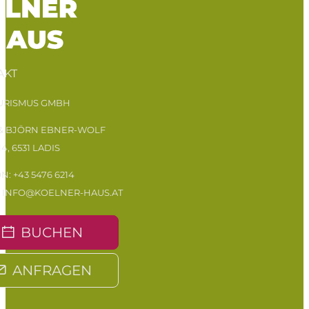
AKT
OURISMUS GMBH
 & BJÖRN EBNER-WOLF
14, 6531 LADIS
ON:
+43 5476 6214
:
INFO@KOELNER-HAUS.AT
BUCHEN
ANFRAGEN