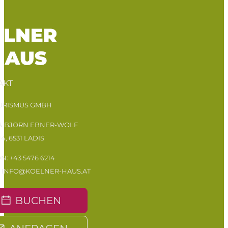
AKT
OURISMUS GMBH
 & BJÖRN EBNER-WOLF
14, 6531 LADIS
ON:
+43 5476 6214
:
INFO@KOELNER-HAUS.AT
BUCHEN