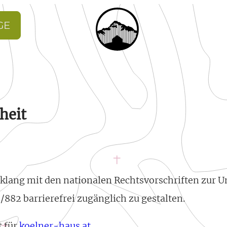
GE
heit
inklang mit den nationalen Rechtsvorschriften zur
9/882 barrierefrei zugänglich zu gestalten.
t für
koelner-haus.at