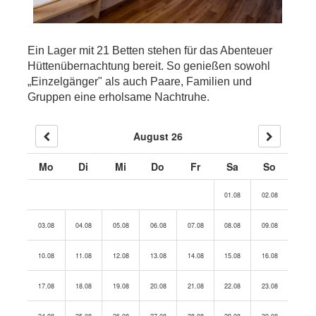
Ein Lager mit 21 Betten stehen für das Abenteuer
Hüttenübernachtung bereit. So genießen sowohl
„Einzelgänger" als auch Paare, Familien und
Gruppen eine erholsame Nachtruhe.
August 26
Mo
Di
Mi
Do
Fr
Sa
So
01.08
02.08
03.08
04.08
05.08
06.08
07.08
08.08
09.08
10.08
11.08
12.08
13.08
14.08
15.08
16.08
17.08
18.08
19.08
20.08
21.08
22.08
23.08