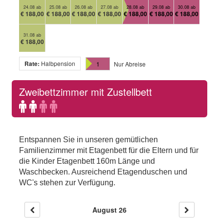
24.08 ab
25.08 ab
26.08 ab
27.08 ab
28.08 ab
29.08 ab
30.08 ab
€ 188,00
€ 188,00
€ 188,00
€ 188,00
€ 188,00
€ 188,00
€ 188,00
31.08 ab
€ 188,00
Rate:
Halbpension
1
Nur Abreise
Zweibettzimmer mit Zustellbett
Standard
Additional
occupancy:
occupancy
2
possible
Entspannen Sie in unseren gemütlichen
persons
up
Familienzimmer mit Etagenbett für die Eltern und für
to
die Kinder Etagenbett 160m Länge und
4
Waschbecken. Ausreichend Etagenduschen und
WC's stehen zur Verfügung.
persons
August 26