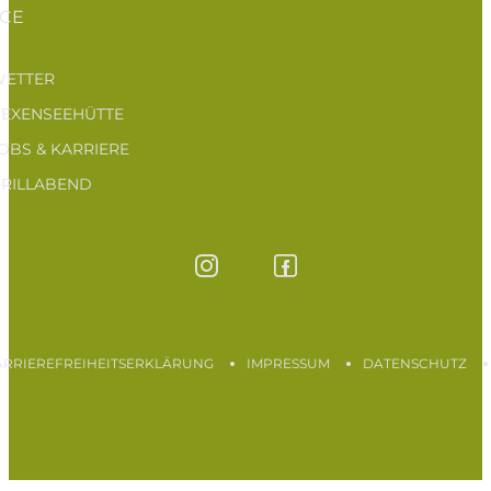
ICE
ETTER
EXENSEEHÜTTE
OBS & KARRIERE
RILLABEND
ARRIEREFREIHEITSERKLÄRUNG
IMPRESSUM
DATENSCHUTZ