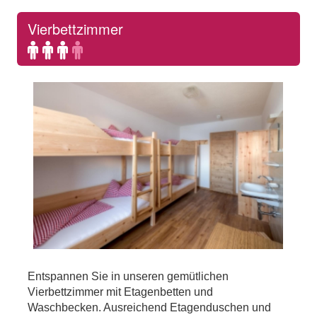
Vierbettzimmer
Standard
Additional
occupancy:
occupancy
3
possible
persons
up
to
4
persons
Entspannen Sie in unseren gemütlichen
Vierbettzimmer mit Etagenbetten und
Waschbecken. Ausreichend Etagenduschen und