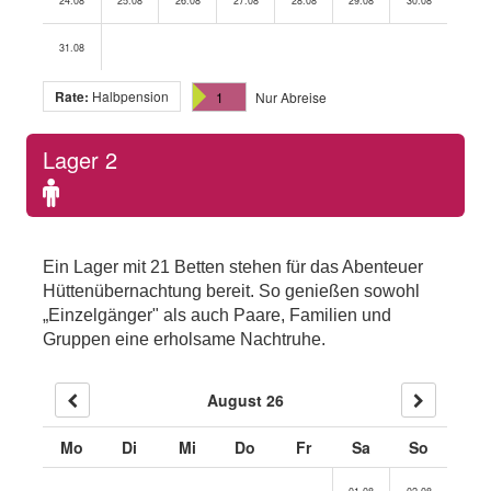
24.08
25.08
26.08
27.08
28.08
29.08
30.08
31.08
Rate:
Halbpension
1
Nur Abreise
Lager 2
Standard
occupancy:
1
Ein Lager mit 21 Betten stehen für das Abenteuer
persons
Hüttenübernachtung bereit. So genießen sowohl
„Einzelgänger" als auch Paare, Familien und
Gruppen eine erholsame Nachtruhe.
August 26
Mo
Di
Mi
Do
Fr
Sa
So