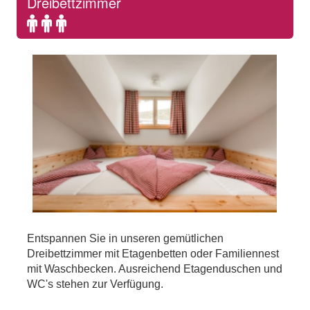
Dreibettzimmer
Standard
occupancy:
3
persons
Entspannen Sie in unseren gemütlichen
Dreibettzimmer mit Etagenbetten oder Familiennest
mit Waschbecken. Ausreichend Etagenduschen und
WC's stehen zur Verfügung.