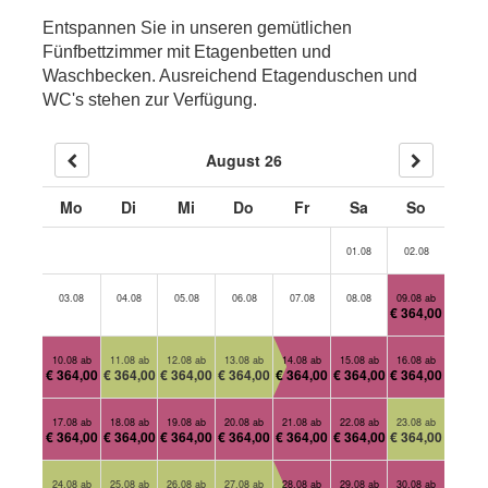
Entspannen Sie in unseren gemütlichen
Fünfbettzimmer mit Etagenbetten und
Waschbecken. Ausreichend Etagenduschen und
WC's stehen zur Verfügung.
August 26
Mo
Di
Mi
Do
Fr
Sa
So
01.08
02.08
03.08
04.08
05.08
06.08
07.08
08.08
09.08 ab
€ 364,00
10.08 ab
11.08 ab
12.08 ab
13.08 ab
14.08 ab
15.08 ab
16.08 ab
€ 364,00
€ 364,00
€ 364,00
€ 364,00
€ 364,00
€ 364,00
€ 364,00
17.08 ab
18.08 ab
19.08 ab
20.08 ab
21.08 ab
22.08 ab
23.08 ab
€ 364,00
€ 364,00
€ 364,00
€ 364,00
€ 364,00
€ 364,00
€ 364,00
24.08 ab
25.08 ab
26.08 ab
27.08 ab
28.08 ab
29.08 ab
30.08 ab