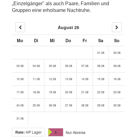
„Einzelgänger" als auch Paare, Familien und
Gruppen eine erholsame Nachtruhe.
August 26
Mo
Di
Mi
Do
Fr
Sa
So
01.08
02.08
03.08
04.08
05.08
06.08
07.08
08.08
09.08
10.08
11.08
12.08
13.08
14.08
15.08
16.08
17.08
18.08
19.08
20.08
21.08
22.08
23.08
24.08
25.08
26.08
27.08
28.08
29.08
30.08
31.08
Rate:
HP Lager
1
Nur Abreise