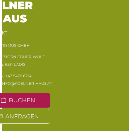
AKT
OURISMUS GMBH
 & BJÖRN EBNER-WOLF
14, 6531 LADIS
ON:
+43 5476 6214
:
INFO@KOELNER-HAUS.AT
BUCHEN
ANFRAGEN