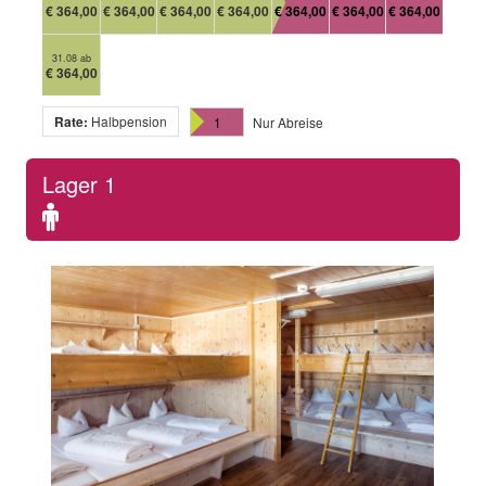
€ 364,00
€ 364,00
€ 364,00
€ 364,00
€ 364,00
€ 364,00
€ 364,00
31.08 ab
€ 364,00
Rate:
Halbpension
1
Nur Abreise
Lager 1
Standard
occupancy:
1
persons